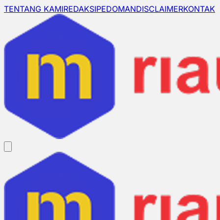
TENTANG KAMI
REDAKSI
PEDOMAN
DISCLAIMER
KONTAK