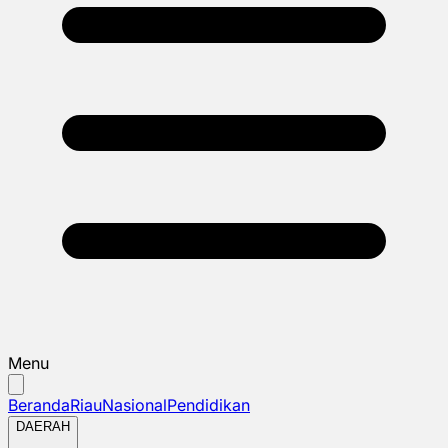
Menu
Beranda
Riau
Nasional
Pendidikan
DAERAH