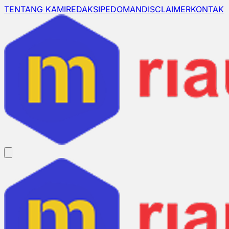
TENTANG KAMI
REDAKSI
PEDOMAN
DISCLAIMER
KONTAK