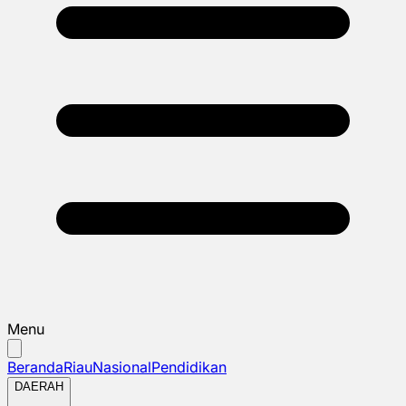
Menu
Beranda
Riau
Nasional
Pendidikan
DAERAH