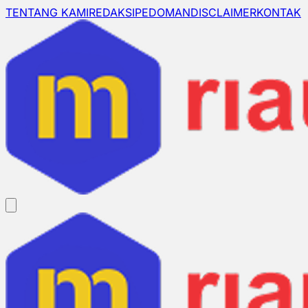
TENTANG KAMI
REDAKSI
PEDOMAN
DISCLAIMER
KONTAK