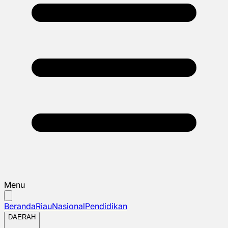
Menu
Beranda
Riau
Nasional
Pendidikan
DAERAH