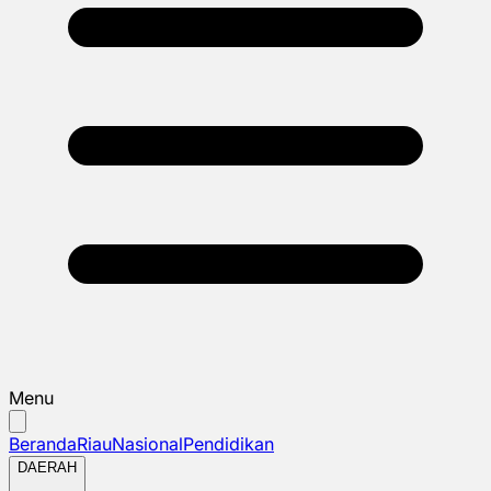
Menu
Beranda
Riau
Nasional
Pendidikan
DAERAH