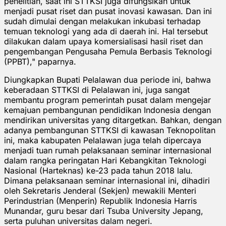
penelitian, saat ini STTKSI juga difungsikan untuk
menjadi pusat riset dan pusat inovasi kawasan. Dan ini
sudah dimulai dengan melakukan inkubasi terhadap
temuan teknologi yang ada di daerah ini. Hal tersebut
dilakukan dalam upaya komersialisasi hasil riset dan
pengembangan Pengusaha Pemula Berbasis Teknologi
(PPBT)," paparnya.
Diungkapkan Bupati Pelalawan dua periode ini, bahwa
keberadaan STTKSI di Pelalawan ini, juga sangat
membantu program pemerintah pusat dalam mengejar
kemajuan pembangunan pendidikan Indonesia dengan
mendirikan universitas yang ditargetkan. Bahkan, dengan
adanya pembangunan STTKSI di kawasan Teknopolitan
ini, maka kabupaten Pelalawan juga telah dipercaya
menjadi tuan rumah pelaksanaan seminar internasional
dalam rangka peringatan Hari Kebangkitan Teknologi
Nasional (Harteknas) ke-23 pada tahun 2018 lalu.
Dimana pelaksanaan seminar internasional ini, dihadiri
oleh Sekretaris Jenderal (Sekjen) mewakili Menteri
Perindustrian (Menperin) Republik Indonesia Harris
Munandar, guru besar dari Tsuba University Jepang,
serta puluhan universitas dalam negeri.