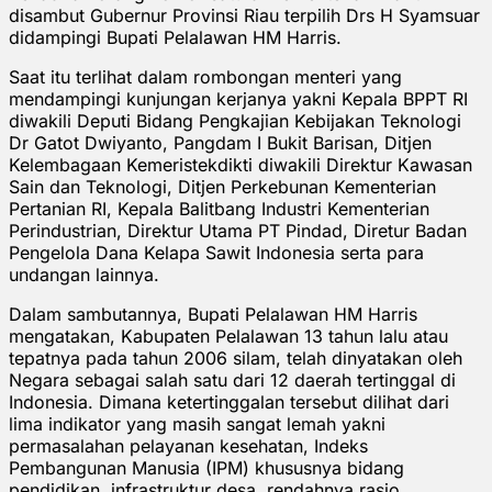
disambut Gubernur Provinsi Riau terpilih Drs H Syamsuar
didampingi Bupati Pelalawan HM Harris.
Saat itu terlihat dalam rombongan menteri yang
mendampingi kunjungan kerjanya yakni Kepala BPPT RI
diwakili Deputi Bidang Pengkajian Kebijakan Teknologi
Dr Gatot Dwiyanto, Pangdam I Bukit Barisan, Ditjen
Kelembagaan Kemeristekdikti diwakili Direktur Kawasan
Sain dan Teknologi, Ditjen Perkebunan Kementerian
Pertanian RI, Kepala Balitbang Industri Kementerian
Perindustrian, Direktur Utama PT Pindad, Diretur Badan
Pengelola Dana Kelapa Sawit Indonesia serta para
undangan lainnya.
Dalam sambutannya, Bupati Pelalawan HM Harris
mengatakan, Kabupaten Pelalawan 13 tahun lalu atau
tepatnya pada tahun 2006 silam, telah dinyatakan oleh
Negara sebagai salah satu dari 12 daerah tertinggal di
Indonesia. Dimana ketertinggalan tersebut dilihat dari
lima indikator yang masih sangat lemah yakni
permasalahan pelayanan kesehatan, Indeks
Pembangunan Manusia (IPM) khususnya bidang
pendidikan, infrastruktur desa, rendahnya rasio