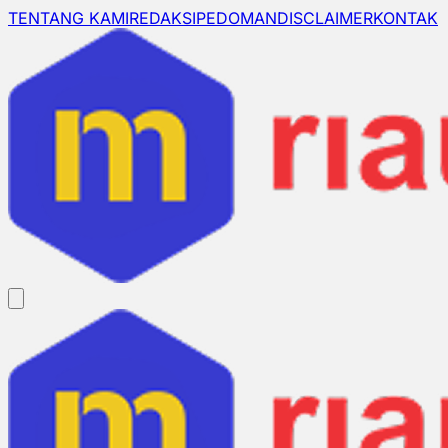
TENTANG KAMI
REDAKSI
PEDOMAN
DISCLAIMER
KONTAK