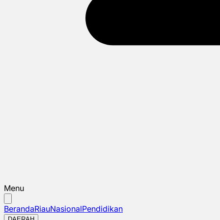
Menu
Beranda
Riau
Nasional
Pendidikan
DAERAH