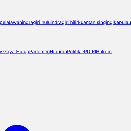
pelalawan
indragiri hulu
indragiri hilir
kuantan singingi
kepulau
as
Gaya Hidup
Parlemen
Hiburan
Politik
DPD RI
Hukrim