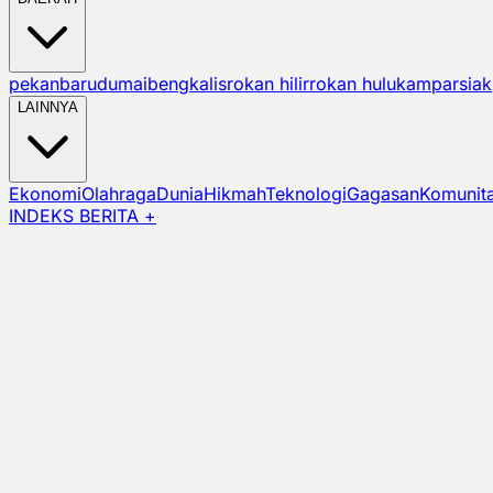
pekanbaru
dumai
bengkalis
rokan hilir
rokan hulu
kampar
siak
LAINNYA
Ekonomi
Olahraga
Dunia
Hikmah
Teknologi
Gagasan
Komunit
INDEKS BERITA +