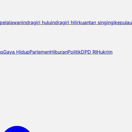
pelalawan
indragiri hulu
indragiri hilir
kuantan singingi
kepulau
as
Gaya Hidup
Parlemen
Hiburan
Politik
DPD RI
Hukrim