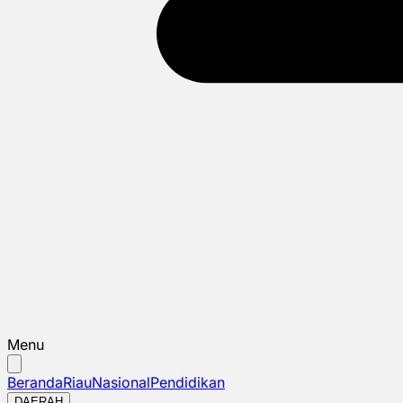
Menu
Beranda
Riau
Nasional
Pendidikan
DAERAH