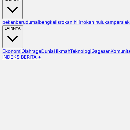
pekanbaru
dumai
bengkalis
rokan hilir
rokan hulu
kampar
siak
LAINNYA
Ekonomi
Olahraga
Dunia
Hikmah
Teknologi
Gagasan
Komunit
INDEKS BERITA +