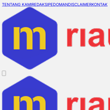
TENTANG KAMI
REDAKSI
PEDOMAN
DISCLAIMER
KONTAK