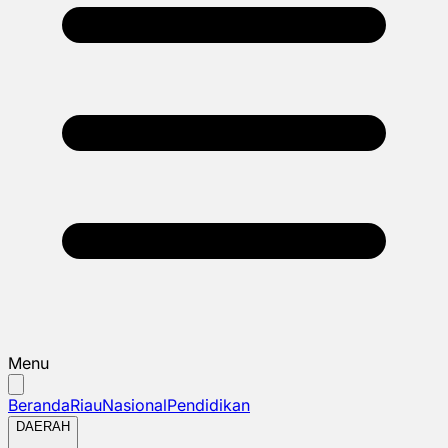
Menu
Beranda
Riau
Nasional
Pendidikan
DAERAH