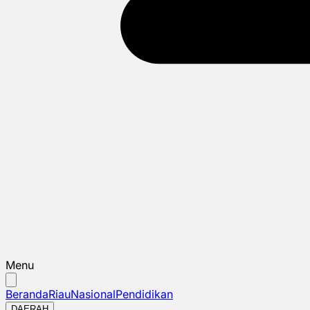
Menu
Beranda
Riau
Nasional
Pendidikan
DAERAH