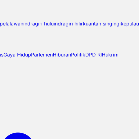
pelalawan
indragiri hulu
indragiri hilir
kuantan singingi
kepulau
as
Gaya Hidup
Parlemen
Hiburan
Politik
DPD RI
Hukrim