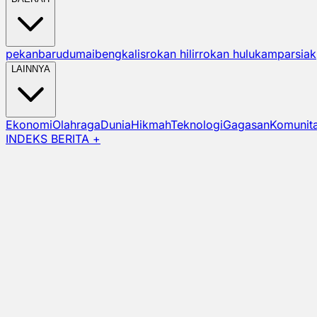
pekanbaru
dumai
bengkalis
rokan hilir
rokan hulu
kampar
siak
LAINNYA
Ekonomi
Olahraga
Dunia
Hikmah
Teknologi
Gagasan
Komunit
INDEKS BERITA +