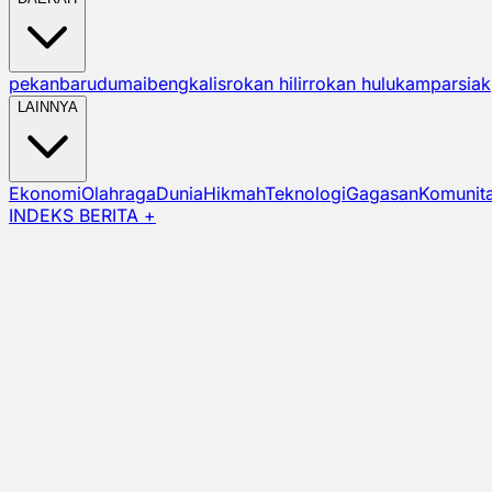
pekanbaru
dumai
bengkalis
rokan hilir
rokan hulu
kampar
siak
LAINNYA
Ekonomi
Olahraga
Dunia
Hikmah
Teknologi
Gagasan
Komunit
INDEKS BERITA +