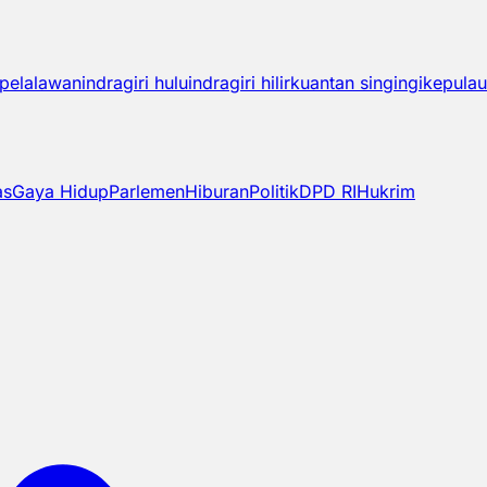
pelalawan
indragiri hulu
indragiri hilir
kuantan singingi
kepulau
as
Gaya Hidup
Parlemen
Hiburan
Politik
DPD RI
Hukrim