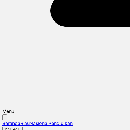
Menu
Beranda
Riau
Nasional
Pendidikan
DAERAH