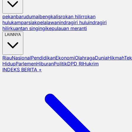
pekanbaru
dumai
bengkalis
rokan hilir
rokan
hulu
kampar
siak
pelalawan
indragiri hulu
indragiri
hilir
kuantan singingi
kepulauan meranti
LAINNYA
Riau
Nasional
Pendidikan
Ekonomi
Olahraga
Dunia
Hikmah
Tek
Hidup
Parlemen
Hiburan
Politik
DPD RI
Hukrim
INDEKS BERITA +