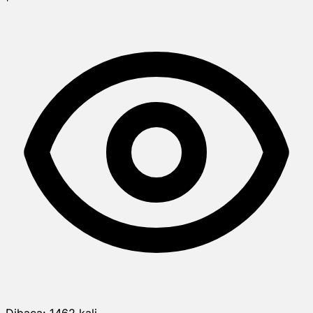
Dibaca:
1462
kali