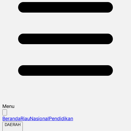
Menu
Beranda
Riau
Nasional
Pendidikan
DAERAH