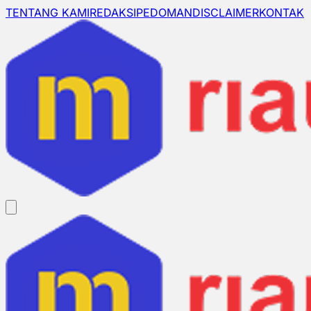
TENTANG KAMI
REDAKSI
PEDOMAN
DISCLAIMER
KONTAK