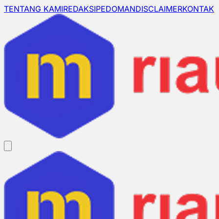
TENTANG KAMI
REDAKSI
PEDOMAN
DISCLAIMER
KONTAK