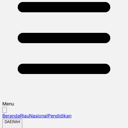
Menu
Beranda
Riau
Nasional
Pendidikan
DAERAH