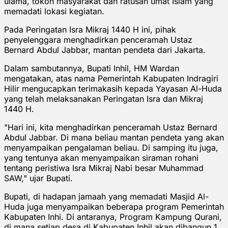
ulama, tokoh masyarakat dan ratusan umat Islam yang
memadati lokasi kegiatan.
Pada Peringatan Isra Mikraj 1440 H ini, pihak
penyelenggara menghadirkan penceramah Ustaz
Bernard Abdul Jabbar, mantan pendeta dari Jakarta.
Dalam sambutannya, Bupati Inhil, HM Wardan
mengatakan, atas nama Pemerintah Kabupaten Indragiri
Hilir mengucapkan terimakasih kepada Yayasan Al-Huda
yang telah melaksanakan Peringatan Isra dan Mikraj
1440 H.
"Hari ini, kita menghadirkan penceramah Ustaz Bernard
Abdul Jabbar. Di mana beliau mantan pendeta yang akan
menyampaikan pengalaman beliau. Di samping itu juga,
yang tentunya akan menyampaikan siraman rohani
tentang peristiwa Isra Mikraj Nabi besar Muhammad
SAW," ujar Bupati.
Bupati, di hadapan jamaah yang memadati Masjid Al-
Huda juga menyampaikan beberapa program Pemerintah
Kabupaten Inhi. Di antaranya, Program Kampung Qurani,
di mana setiap desa di Kabupaten Inhil akan dibangun 1