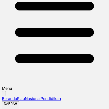
Menu
Beranda
Riau
Nasional
Pendidikan
DAERAH