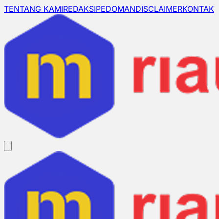
TENTANG KAMI
REDAKSI
PEDOMAN
DISCLAIMER
KONTAK