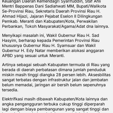
Keuangan Daerah Kemendagri Syarifuddin, Staf Ahli
Mentri Bappenas Dani Sadiahwati MM, Bupati/Walikota
Se-Provinsi Riau, Sekretaris Daerah Provinsi Riau H.
Ahmad Hijazi, Jajaran Pejabat Eselon II Dilingkungan
Pemkab. Meranti dan Kabupaten/Kota, Perwakilan
Perbankan, Tokoh Masyarakat/Agama/Adat dna lainnya.
Menyikapi masalah ini, Wakil Gubernur Riau H. Sad
Hasyim, berharap kepada Pemerintan Provinsi Riau
khususnya Gubernur Riau H. Syamsuar dan Wakil
Gubernur H. Edy Natar memberikan alokasi anggaran
APBD yang sesuai untuk Meranti.
Artinya sebagai sebuah Kabupaten termuda di Riau yang
berada di daerah perbatasan dimana jumlah penduduk
miskin masih tinggi diangka 28 persen lebih. Aksesbilitas
sangat terbatas dengan infrastruktur jalan dan jembatan
belum memadai, jaringan air bersih belum sepenuhnya
tersedia.
Elektrifkasi masih dibawah Kabupaten/Kota lainnya dan
angka pengangguran terbuka cukup tinggi diperparah
lagi dengan biaya pembangunan yang sangat tinggi dan