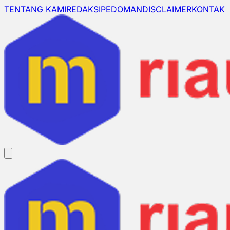
TENTANG KAMI
REDAKSI
PEDOMAN
DISCLAIMER
KONTAK