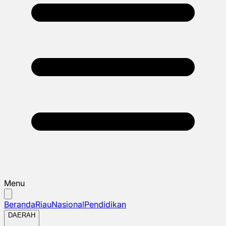
Menu
Beranda
Riau
Nasional
Pendidikan
DAERAH