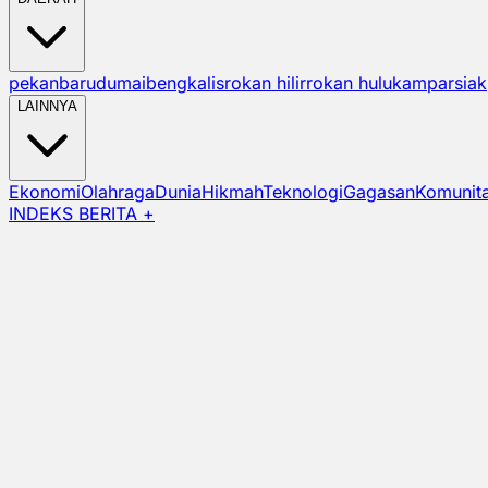
pekanbaru
dumai
bengkalis
rokan hilir
rokan hulu
kampar
siak
LAINNYA
Ekonomi
Olahraga
Dunia
Hikmah
Teknologi
Gagasan
Komunit
INDEKS BERITA +