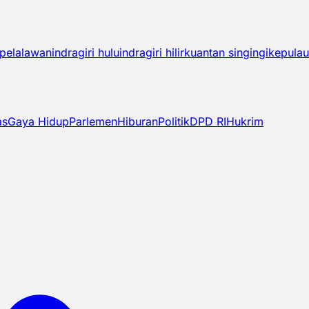
pelalawan
indragiri hulu
indragiri hilir
kuantan singingi
kepulau
as
Gaya Hidup
Parlemen
Hiburan
Politik
DPD RI
Hukrim