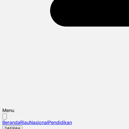
Menu
Beranda
Riau
Nasional
Pendidikan
DAERAH