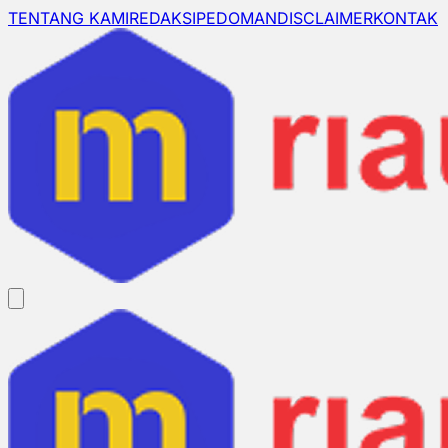
TENTANG KAMI
REDAKSI
PEDOMAN
DISCLAIMER
KONTAK