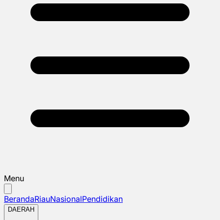
Menu
Beranda
Riau
Nasional
Pendidikan
DAERAH