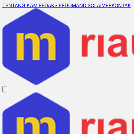
TENTANG KAMI
REDAKSI
PEDOMAN
DISCLAIMER
KONTAK