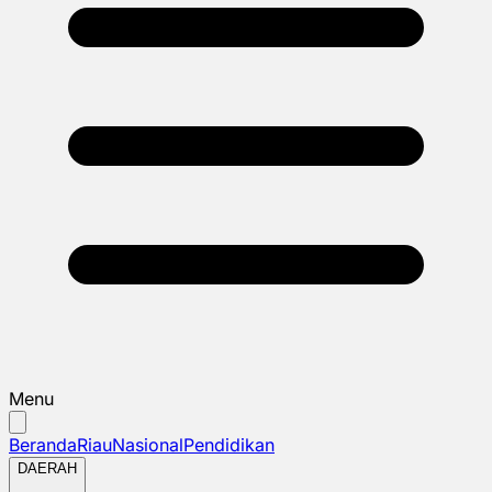
Menu
Beranda
Riau
Nasional
Pendidikan
DAERAH