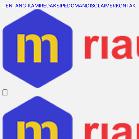
TENTANG KAMI
REDAKSI
PEDOMAN
DISCLAIMER
KONTAK