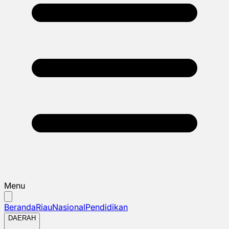
Menu
Beranda
Riau
Nasional
Pendidikan
DAERAH