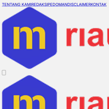
TENTANG KAMI
REDAKSI
PEDOMAN
DISCLAIMER
KONTAK