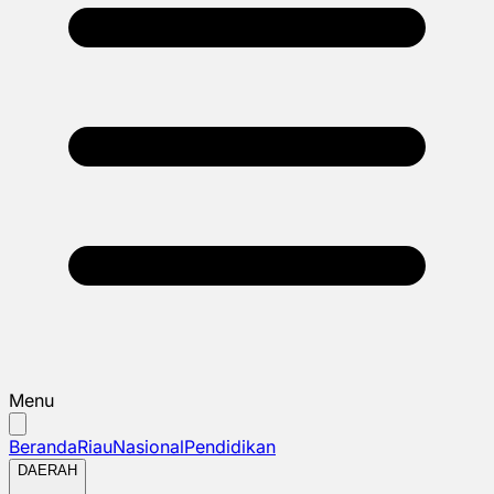
Menu
Beranda
Riau
Nasional
Pendidikan
DAERAH