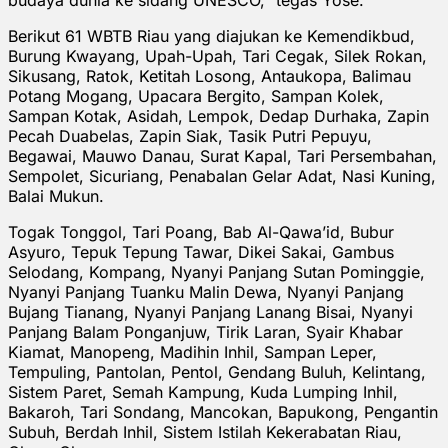
Berikut 61 WBTB Riau yang diajukan ke Kemendikbud,
Burung Kwayang, Upah-Upah, Tari Cegak, Silek Rokan,
Sikusang, Ratok, Ketitah Losong, Antaukopa, Balimau
Potang Mogang, Upacara Bergito, Sampan Kolek,
Sampan Kotak, Asidah, Lempok, Dedap Durhaka, Zapin
Pecah Duabelas, Zapin Siak, Tasik Putri Pepuyu,
Begawai, Mauwo Danau, Surat Kapal, Tari Persembahan,
Sempolet, Sicuriang, Penabalan Gelar Adat, Nasi Kuning,
Balai Mukun.
Togak Tonggol, Tari Poang, Bab Al-Qawa’id, Bubur
Asyuro, Tepuk Tepung Tawar, Dikei Sakai, Gambus
Selodang, Kompang, Nyanyi Panjang Sutan Pominggie,
Nyanyi Panjang Tuanku Malin Dewa, Nyanyi Panjang
Bujang Tianang, Nyanyi Panjang Lanang Bisai, Nyanyi
Panjang Balam Ponganjuw, Tirik Laran, Syair Khabar
Kiamat, Manopeng, Madihin Inhil, Sampan Leper,
Tempuling, Pantolan, Pentol, Gendang Buluh, Kelintang,
Sistem Paret, Semah Kampung, Kuda Lumping Inhil,
Bakaroh, Tari Sondang, Mancokan, Bapukong, Pengantin
Subuh, Berdah Inhil, Sistem Istilah Kekerabatan Riau,