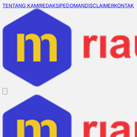
TENTANG KAMI
REDAKSI
PEDOMAN
DISCLAIMER
KONTAK