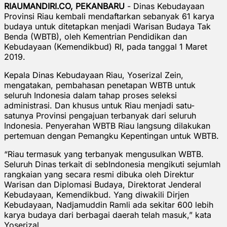
RIAUMANDIRI.CO, PEKANBARU
- Dinas Kebudayaan
Provinsi Riau kembali mendaftarkan sebanyak 61 karya
budaya untuk ditetapkan menjadi Warisan Budaya Tak
Benda (WBTB), oleh Kementrian Pendidikan dan
Kebudayaan (Kemendikbud) RI, pada tanggal 1 Maret
2019.
Kepala Dinas Kebudayaan Riau, Yoserizal Zein,
mengatakan, pembahasan penetapan WBTB untuk
seluruh Indonesia dalam tahap proses seleksi
administrasi. Dan khusus untuk Riau menjadi satu-
satunya Provinsi pengajuan terbanyak dari seluruh
Indonesia. Penyerahan WBTB Riau langsung dilakukan
pertemuan dengan Pemangku Kepentingan untuk WBTB.
“Riau termasuk yang terbanyak mengusulkan WBTB.
Seluruh Dinas terkait di sebIndonesia mengikuti sejumlah
rangkaian yang secara resmi dibuka oleh Direktur
Warisan dan Diplomasi Budaya, Direktorat Jenderal
Kebudayaan, Kemendikbud. Yang diwakili Dirjen
Kebudayaan, Nadjamuddin Ramli ada sekitar 600 lebih
karya budaya dari berbagai daerah telah masuk,” kata
Yoserizal.