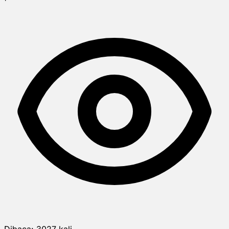
Dibaca:
3027
kali