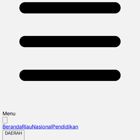
Menu
Beranda
Riau
Nasional
Pendidikan
DAERAH