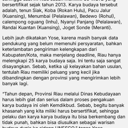
bersertifikat sejak tahun 2013. Karya budaya tersebut
adalah, tenun Siak, Koba (Rokan Hulu), Pacu Jalur
(Kuansing), Menumbai (Pelalawan), Bedewo (Rohul),
calempong oguang (Inhu), Nyanyi Panjang (Pelalawan),
Randai Kuantan (Kuansing), Joget Sonde (Meranti).
Lebih jauh dikatakan Yose, karena masih banyak data
pendukung yang belum memenuhi persyaratan, bahkan
keterlambatan pengiriman kelengkapan dari
Kabupaten/Kota, maka menjelang deadline, Riau hanya
melengkapi 25 karya budaya saja. Ini tentu saja sangat
disayangkan. Sebab, ketika uji kelayakan bahan usulan,
tentulah Riau memiliki peluang yang kecil jika
dibandingkan dengan provinsi yang mengirimkan lebih
banyak lagi.
“Tahun depan, Provinsi Riau melalui Dinas Kebudayaan
harus lebih giat dan serius dalam proses pengakuan
karya budaya ini oleh Kemdikbud. Sebab, begitu banyak
khasanah yang kita miliki harus bersertifikat, sehingga
pelaku dan karya karya budaya itu bisa berkembang dan
tidak punah, bahkan bisa diusulkan sebagai warisan
budaya dunia ke sidang UNESCO,” tegas Yose.