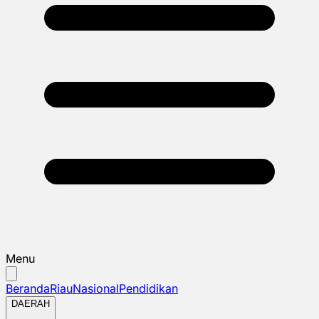
Menu
Beranda
Riau
Nasional
Pendidikan
DAERAH