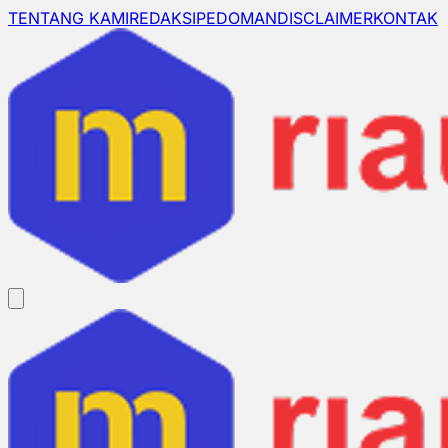
TENTANG KAMI
REDAKSI
PEDOMAN
DISCLAIMER
KONTAK