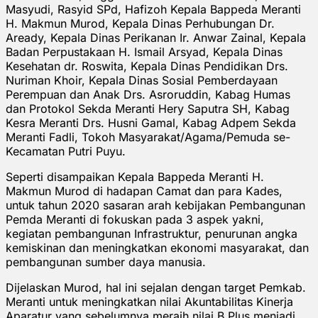
Masyudi, Rasyid SPd, Hafizoh Kepala Bappeda Meranti
H. Makmun Murod, Kepala Dinas Perhubungan Dr.
Aready, Kepala Dinas Perikanan Ir. Anwar Zainal, Kepala
Badan Perpustakaan H. Ismail Arsyad, Kepala Dinas
Kesehatan dr. Roswita, Kepala Dinas Pendidikan Drs.
Nuriman Khoir, Kepala Dinas Sosial Pemberdayaan
Perempuan dan Anak Drs. Asroruddin, Kabag Humas
dan Protokol Sekda Meranti Hery Saputra SH, Kabag
Kesra Meranti Drs. Husni Gamal, Kabag Adpem Sekda
Meranti Fadli, Tokoh Masyarakat/Agama/Pemuda se-
Kecamatan Putri Puyu.
Seperti disampaikan Kepala Bappeda Meranti H.
Makmun Murod di hadapan Camat dan para Kades,
untuk tahun 2020 sasaran arah kebijakan Pembangunan
Pemda Meranti di fokuskan pada 3 aspek yakni,
kegiatan pembangunan Infrastruktur, penurunan angka
kemiskinan dan meningkatkan ekonomi masyarakat, dan
pembangunan sumber daya manusia.
Dijelaskan Murod, hal ini sejalan dengan target Pemkab.
Meranti untuk meningkatkan nilai Akuntabilitas Kinerja
Aparatur yang sebelumnya meraih nilai B Plus menjadi