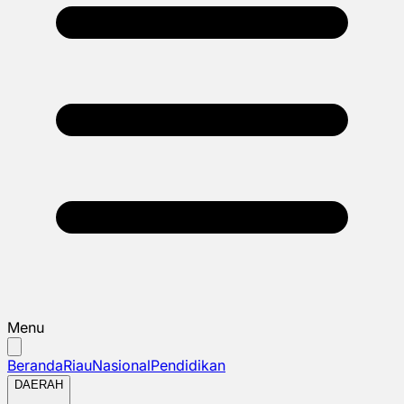
Menu
Beranda
Riau
Nasional
Pendidikan
DAERAH