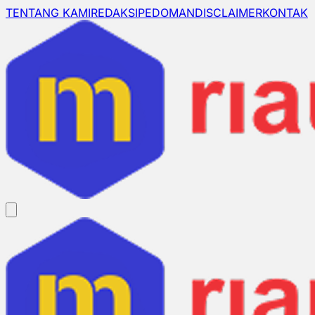
TENTANG KAMI
REDAKSI
PEDOMAN
DISCLAIMER
KONTAK