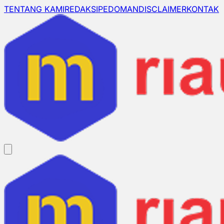
TENTANG KAMI
REDAKSI
PEDOMAN
DISCLAIMER
KONTAK