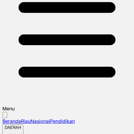
Menu
Beranda
Riau
Nasional
Pendidikan
DAERAH