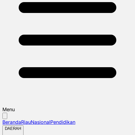
Menu
Beranda
Riau
Nasional
Pendidikan
DAERAH