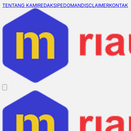
TENTANG KAMI
REDAKSI
PEDOMAN
DISCLAIMER
KONTAK