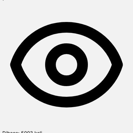
Dibaca:
5003
kali