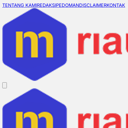
TENTANG KAMI
REDAKSI
PEDOMAN
DISCLAIMER
KONTAK