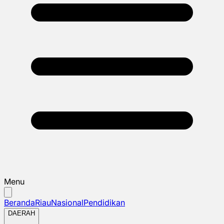
Menu
Beranda
Riau
Nasional
Pendidikan
DAERAH