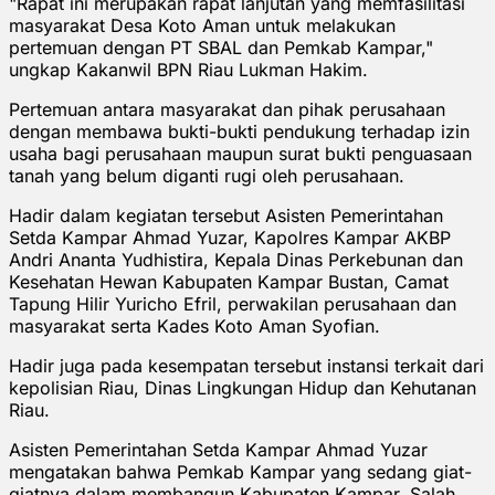
"Rapat ini merupakan rapat lanjutan yang memfasilitasi
masyarakat Desa Koto Aman untuk melakukan
pertemuan dengan PT SBAL dan Pemkab Kampar,"
ungkap Kakanwil BPN Riau Lukman Hakim.
Pertemuan antara masyarakat dan pihak perusahaan
dengan membawa bukti-bukti pendukung terhadap izin
usaha bagi perusahaan maupun surat bukti penguasaan
tanah yang belum diganti rugi oleh perusahaan.
Hadir dalam kegiatan tersebut Asisten Pemerintahan
Setda Kampar Ahmad Yuzar, Kapolres Kampar AKBP
Andri Ananta Yudhistira, Kepala Dinas Perkebunan dan
Kesehatan Hewan Kabupaten Kampar Bustan, Camat
Tapung Hilir Yuricho Efril, perwakilan perusahaan dan
masyarakat serta Kades Koto Aman Syofian.
Hadir juga pada kesempatan tersebut instansi terkait dari
kepolisian Riau, Dinas Lingkungan Hidup dan Kehutanan
Riau.
Asisten Pemerintahan Setda Kampar Ahmad Yuzar
mengatakan bahwa Pemkab Kampar yang sedang giat-
giatnya dalam membangun Kabupaten Kampar. Salah