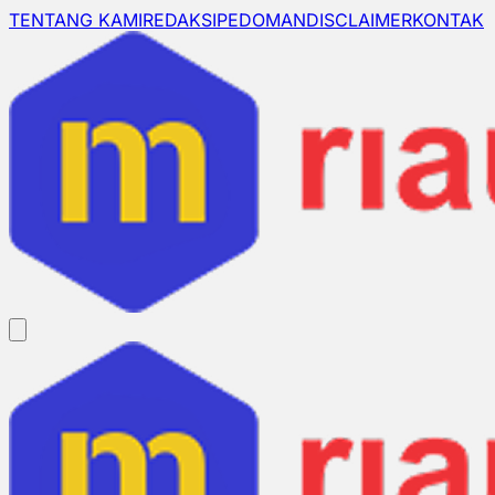
TENTANG KAMI
REDAKSI
PEDOMAN
DISCLAIMER
KONTAK