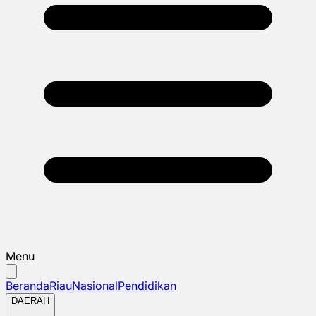
Menu
Beranda
Riau
Nasional
Pendidikan
DAERAH