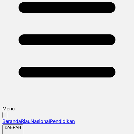
Menu
Beranda
Riau
Nasional
Pendidikan
DAERAH