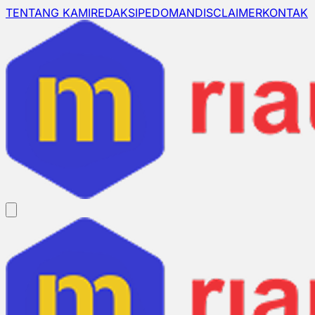
TENTANG KAMI
REDAKSI
PEDOMAN
DISCLAIMER
KONTAK