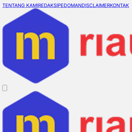
TENTANG KAMI
REDAKSI
PEDOMAN
DISCLAIMER
KONTAK