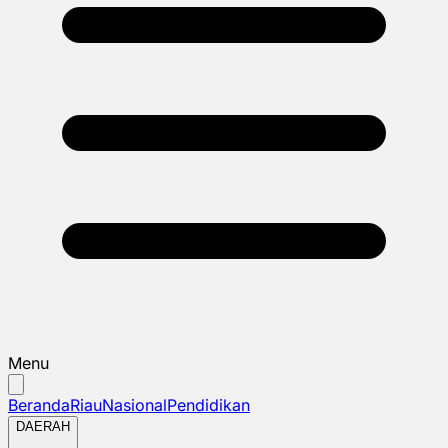
Menu
Beranda
Riau
Nasional
Pendidikan
DAERAH