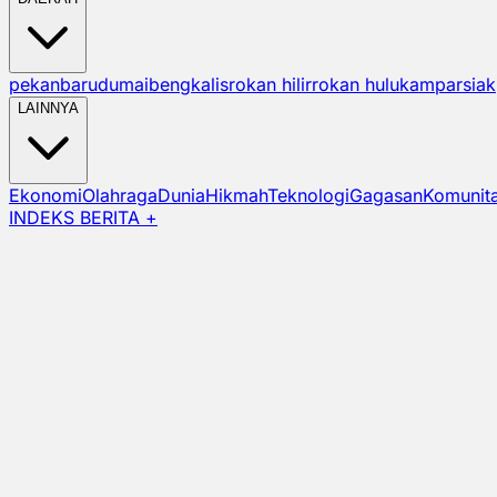
pekanbaru
dumai
bengkalis
rokan hilir
rokan hulu
kampar
siak
LAINNYA
Ekonomi
Olahraga
Dunia
Hikmah
Teknologi
Gagasan
Komunit
INDEKS BERITA +