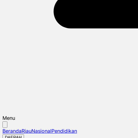
Menu
Beranda
Riau
Nasional
Pendidikan
DAERAH