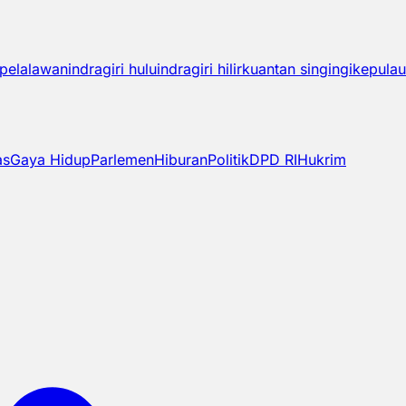
pelalawan
indragiri hulu
indragiri hilir
kuantan singingi
kepulau
as
Gaya Hidup
Parlemen
Hiburan
Politik
DPD RI
Hukrim