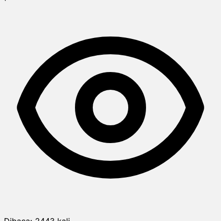
Dibaca:
2443
kali