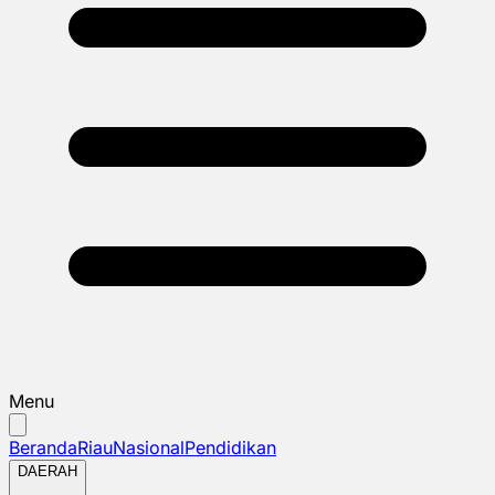
Menu
Beranda
Riau
Nasional
Pendidikan
DAERAH