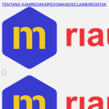
TENTANG KAMI
REDAKSI
PEDOMAN
DISCLAIMER
KONTAK