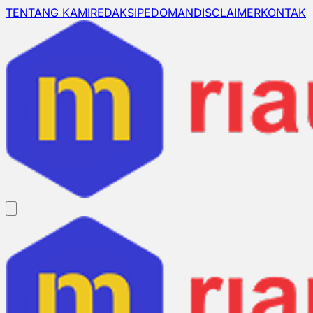
TENTANG KAMI
REDAKSI
PEDOMAN
DISCLAIMER
KONTAK