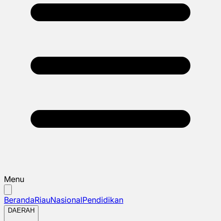
Menu
Beranda
Riau
Nasional
Pendidikan
DAERAH