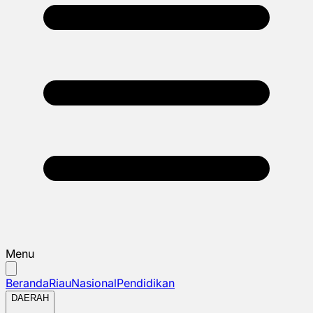
Menu
Beranda
Riau
Nasional
Pendidikan
DAERAH