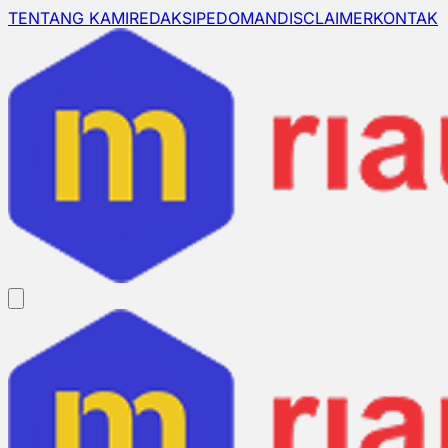
TENTANG KAMI
REDAKSI
PEDOMAN
DISCLAIMER
KONTAK