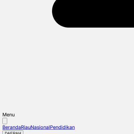
Menu
Beranda
Riau
Nasional
Pendidikan
DAERAH