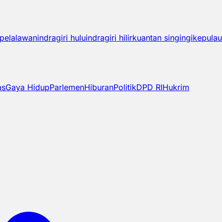
pelalawan
indragiri hulu
indragiri hilir
kuantan singingi
kepulau
as
Gaya Hidup
Parlemen
Hiburan
Politik
DPD RI
Hukrim