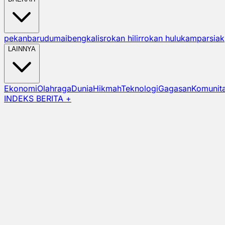
pekanbaru
dumai
bengkalis
rokan hilir
rokan hulu
kampar
siak
LAINNYA
Ekonomi
Olahraga
Dunia
Hikmah
Teknologi
Gagasan
Komunit
INDEKS BERITA +