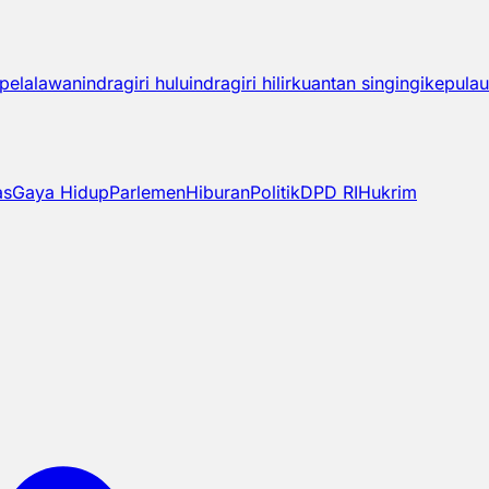
pelalawan
indragiri hulu
indragiri hilir
kuantan singingi
kepulau
as
Gaya Hidup
Parlemen
Hiburan
Politik
DPD RI
Hukrim