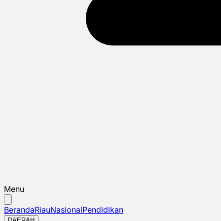
Menu
Beranda
Riau
Nasional
Pendidikan
DAERAH