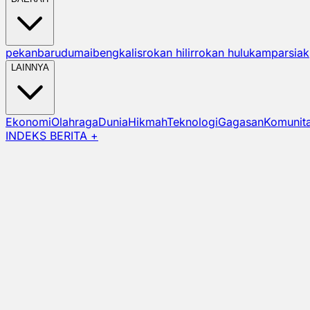
pekanbaru
dumai
bengkalis
rokan hilir
rokan hulu
kampar
siak
LAINNYA
Ekonomi
Olahraga
Dunia
Hikmah
Teknologi
Gagasan
Komunit
INDEKS BERITA +