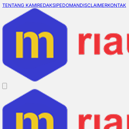
TENTANG KAMI
REDAKSI
PEDOMAN
DISCLAIMER
KONTAK