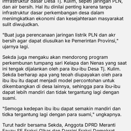
infrastruktur dasar Desa Tj. Kulim, sepeti jaringan PLN,
dan air bersih. Hal itu dinilai penting karena tanpa
infrastruktur dasar perkembangan desa dalam
menimgkatkan ekonomi dan kesejahteraan masyarakat
sulit diwujudkan.
"Buat juga perencanaan jaringan listrik PLN dan akr
bersih agar dapat diusulkan ke Pemerintan Provinsi,"
ujarnya lagi.
Sekda juga mengaku akan mendorong program
perkembunan tumpang sari Kelapa dan Nenas yang saat
ini tengak dijalankan oleh para ibu-ibu Desa Tj. Kulim.
Sekda berharap apa yang teoah diupayakan oleh para
ibu ibu itu dapat menjadi model percontohan untuk
dikembangkan di desa lainnya, sehingga para ibu-ibu
dapat lebih mandiri dan tidak tergantung lagi dengan
suami.
"Semoga kedepan ibu ibu dapat semakin mandiri dan
tidka tergantung lagi dengan para suami," ungkapnya.
Turut hadir bersama Sekda, Anggota DPRD Meranti
Fauzy SE Fraksi Glkar dan Darsini Fraksi Demokrat,