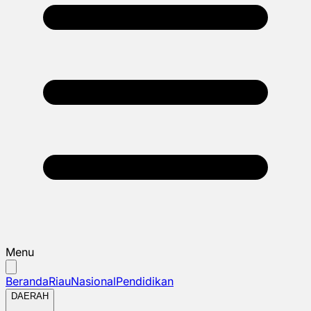
Menu
Beranda
Riau
Nasional
Pendidikan
DAERAH