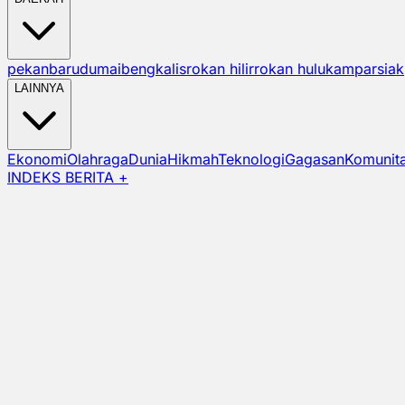
pekanbaru
dumai
bengkalis
rokan hilir
rokan hulu
kampar
siak
LAINNYA
Ekonomi
Olahraga
Dunia
Hikmah
Teknologi
Gagasan
Komunit
INDEKS BERITA +