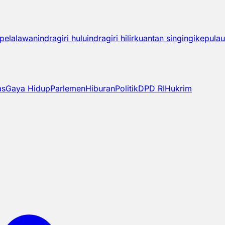
pelalawan
indragiri hulu
indragiri hilir
kuantan singingi
kepulau
as
Gaya Hidup
Parlemen
Hiburan
Politik
DPD RI
Hukrim