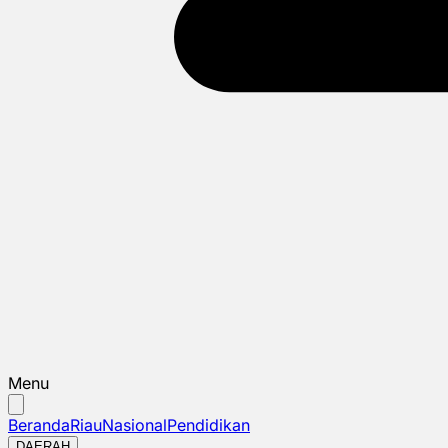
Menu
Beranda
Riau
Nasional
Pendidikan
DAERAH