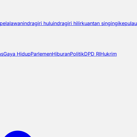
pelalawan
indragiri hulu
indragiri hilir
kuantan singingi
kepulau
as
Gaya Hidup
Parlemen
Hiburan
Politik
DPD RI
Hukrim