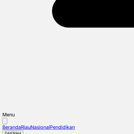
Menu
Beranda
Riau
Nasional
Pendidikan
DAERAH