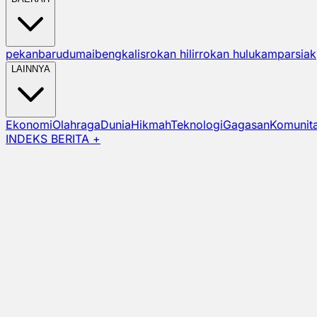
pekanbaru
dumai
bengkalis
rokan hilir
rokan hulu
kampar
siak
LAINNYA
Ekonomi
Olahraga
Dunia
Hikmah
Teknologi
Gagasan
Komunit
INDEKS BERITA +