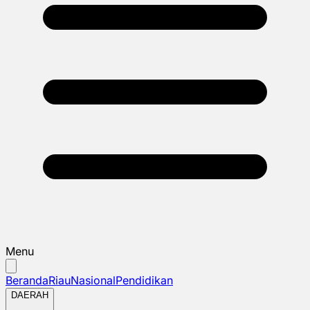
Menu
Beranda
Riau
Nasional
Pendidikan
DAERAH