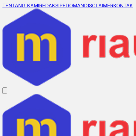
TENTANG KAMI
REDAKSI
PEDOMAN
DISCLAIMER
KONTAK