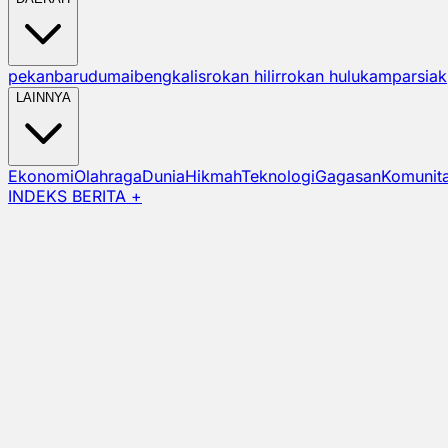
pekanbaru
dumai
bengkalis
rokan hilir
rokan hulu
kampar
siak
LAINNYA
Ekonomi
Olahraga
Dunia
Hikmah
Teknologi
Gagasan
Komunit
INDEKS BERITA +