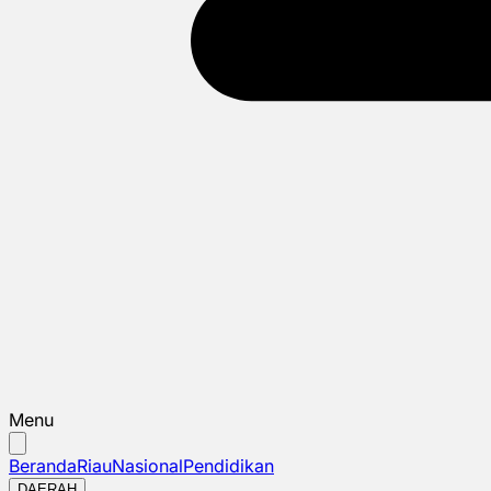
Menu
Beranda
Riau
Nasional
Pendidikan
DAERAH