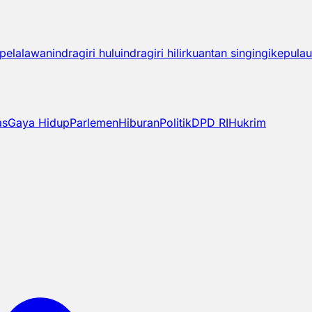
pelalawan
indragiri hulu
indragiri hilir
kuantan singingi
kepulau
as
Gaya Hidup
Parlemen
Hiburan
Politik
DPD RI
Hukrim