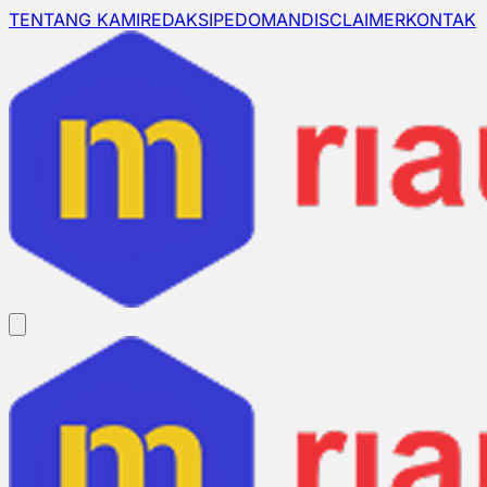
TENTANG KAMI
REDAKSI
PEDOMAN
DISCLAIMER
KONTAK