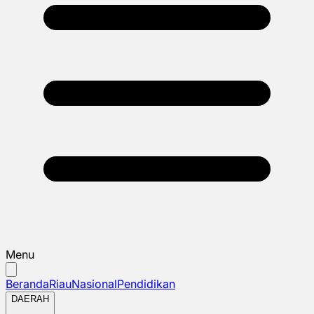
Menu
Beranda
Riau
Nasional
Pendidikan
DAERAH