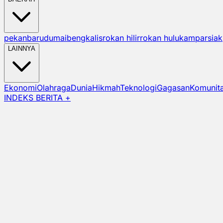
pekanbaru
dumai
bengkalis
rokan hilir
rokan hulu
kampar
siak
LAINNYA
Ekonomi
Olahraga
Dunia
Hikmah
Teknologi
Gagasan
Komunit
INDEKS BERITA +