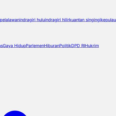
pelalawan
indragiri hulu
indragiri hilir
kuantan singingi
kepulau
as
Gaya Hidup
Parlemen
Hiburan
Politik
DPD RI
Hukrim