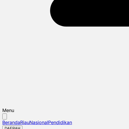
Menu
Beranda
Riau
Nasional
Pendidikan
DAERAH