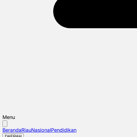
Menu
Beranda
Riau
Nasional
Pendidikan
DAERAH