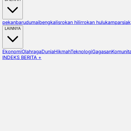
pekanbaru
dumai
bengkalis
rokan hilir
rokan hulu
kampar
siak
LAINNYA
Ekonomi
Olahraga
Dunia
Hikmah
Teknologi
Gagasan
Komunit
INDEKS BERITA +