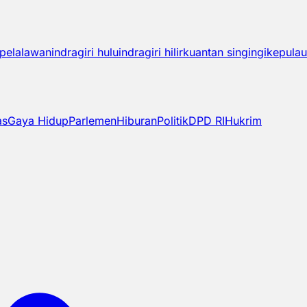
pelalawan
indragiri hulu
indragiri hilir
kuantan singingi
kepulau
as
Gaya Hidup
Parlemen
Hiburan
Politik
DPD RI
Hukrim