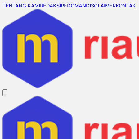
TENTANG KAMI
REDAKSI
PEDOMAN
DISCLAIMER
KONTAK