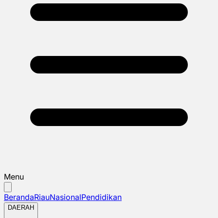
Menu
Beranda
Riau
Nasional
Pendidikan
DAERAH