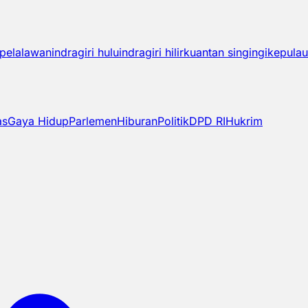
pelalawan
indragiri hulu
indragiri hilir
kuantan singingi
kepulau
as
Gaya Hidup
Parlemen
Hiburan
Politik
DPD RI
Hukrim