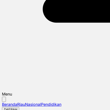
Menu
Beranda
Riau
Nasional
Pendidikan
DAERAH