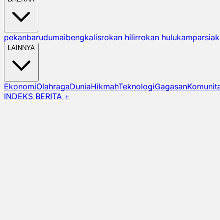
pekanbaru
dumai
bengkalis
rokan hilir
rokan hulu
kampar
siak
LAINNYA
Ekonomi
Olahraga
Dunia
Hikmah
Teknologi
Gagasan
Komunit
INDEKS BERITA +