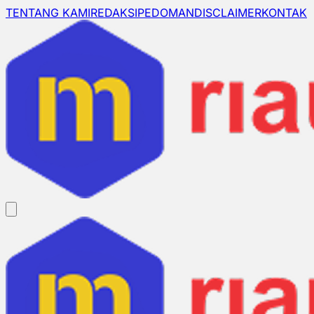
TENTANG KAMI
REDAKSI
PEDOMAN
DISCLAIMER
KONTAK