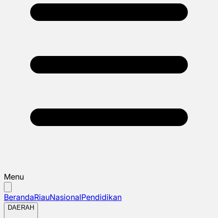
Menu
Beranda
Riau
Nasional
Pendidikan
DAERAH