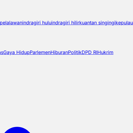
pelalawan
indragiri hulu
indragiri hilir
kuantan singingi
kepulau
as
Gaya Hidup
Parlemen
Hiburan
Politik
DPD RI
Hukrim