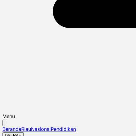
Menu
Beranda
Riau
Nasional
Pendidikan
DAERAH