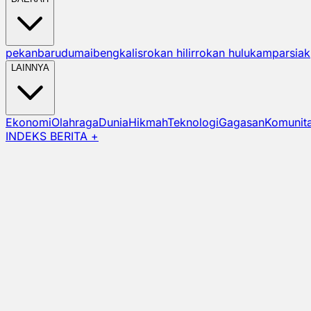
pekanbaru
dumai
bengkalis
rokan hilir
rokan hulu
kampar
siak
LAINNYA
Ekonomi
Olahraga
Dunia
Hikmah
Teknologi
Gagasan
Komunit
INDEKS BERITA +