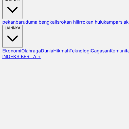
pekanbaru
dumai
bengkalis
rokan hilir
rokan hulu
kampar
siak
LAINNYA
Ekonomi
Olahraga
Dunia
Hikmah
Teknologi
Gagasan
Komunit
INDEKS BERITA +