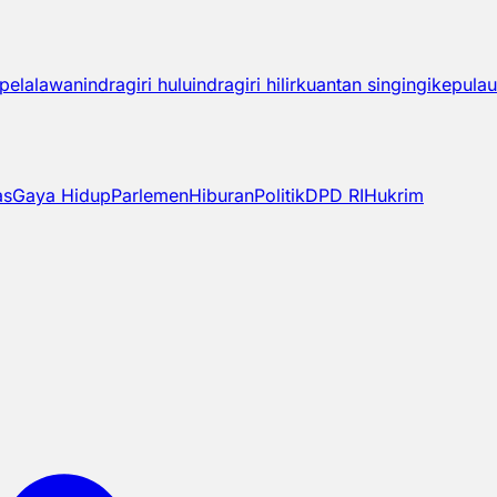
pelalawan
indragiri hulu
indragiri hilir
kuantan singingi
kepulau
as
Gaya Hidup
Parlemen
Hiburan
Politik
DPD RI
Hukrim