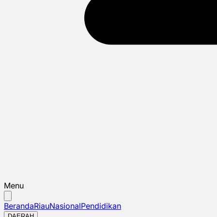
Menu
Beranda
Riau
Nasional
Pendidikan
DAERAH