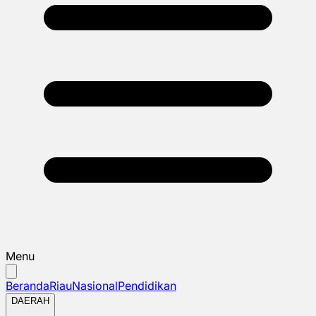
Menu
Beranda
Riau
Nasional
Pendidikan
DAERAH