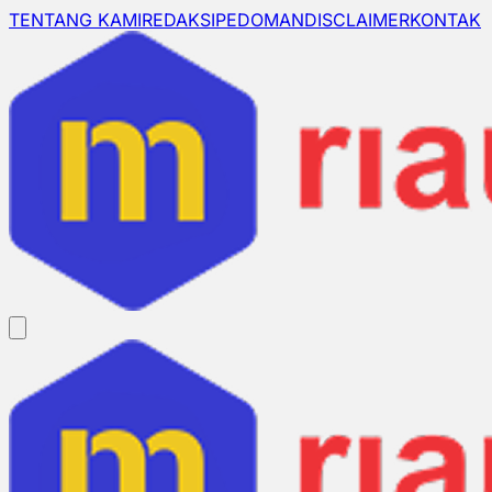
TENTANG KAMI
REDAKSI
PEDOMAN
DISCLAIMER
KONTAK