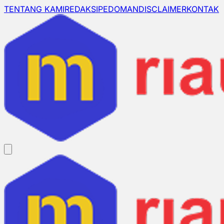
TENTANG KAMI
REDAKSI
PEDOMAN
DISCLAIMER
KONTAK