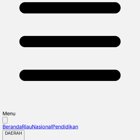
Menu
Beranda
Riau
Nasional
Pendidikan
DAERAH