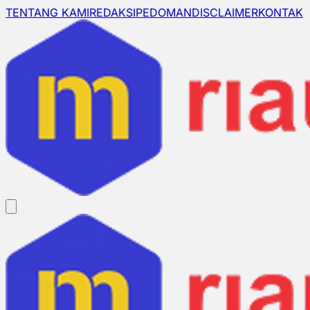
TENTANG KAMI
REDAKSI
PEDOMAN
DISCLAIMER
KONTAK