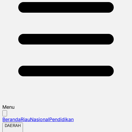
Menu
Beranda
Riau
Nasional
Pendidikan
DAERAH